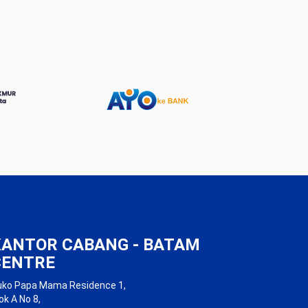
KANTOR CABANG - BATAM
CENTRE
uko Papa Mama Residence 1,
ok A No 8,