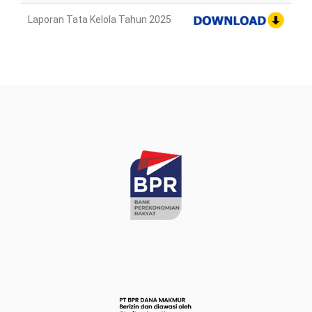
Laporan Tata Kelola Tahun 2025